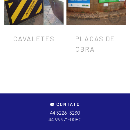
CAVALETES
PLACAS DE
OBRA
CONTATO
44 3226-3230
44 99971-0080